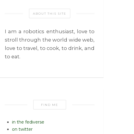
ABOUT THIS SITE
I am a robotics enthusiast, love to
stroll through the world wide web,
love to travel, to cook, to drink, and
to eat.
FIND ME
in the fediverse
on twitter