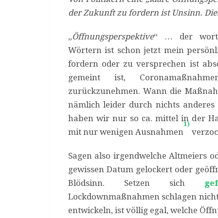
der Zukunft zu fordern ist Unsinn. Di
„
Öffnungsperspektive
“ … der wort-
Wörtern ist schon jetzt mein persönl
fordern oder zu versprechen ist ab
gemeint ist, Coronamaßnahm
zurückzunehmen. Wann die Maßnah
nämlich leider durch nichts anderes
haben wir nur so ca. mittel in der Ha
1)
mit nur wenigen Ausnahmen
verzoc
Sagen also irgendwelche Altmeiers o
gewissen Datum gelockert oder geöffn
Blödsinn. Setzen sich
ge
Lockdownmaßnahmen schlagen nicht a
entwickeln, ist völlig egal, welche Ö